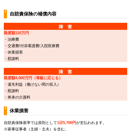
自賠責保険の補償内容
障 害
限度額120万円
・治療費
・交通費/付添看護費/入院医療費
・休業損害
・慰謝料
障 害
限度額4,000万円（等級に応じる）
・遺失利益（働けない間の収入）
・慰謝料
・将来の介護料
休業損害
自賠責保険基準では原則として
1日5,700円
が支払われます。
※家事従事者（主婦・主夫）を含む。